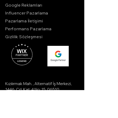
Google Reklamları
Influencer Pazarlama
Pazarlama İletişimi
Performans Pazarlama
Gizlilik Sözleşmesi
Kızılırmak Mah. , Alternatif İş Merkezi,
1446. Cd. Kat: 4 No: 15, 06510
Çankaya/Ankara
415, Cotton Exchange Building,L3
9LQ,
Liverpool, United Kingdom