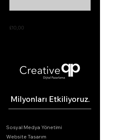
Test Product
Fiyat
£10,00
Milyonları Etkiliyoruz.
Sosyal Medya Yönetimi
Website Tasarım