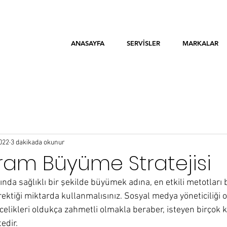
ANASAYFA
SERVİSLER
MARKALAR
022
3 dakikada okunur
ram Büyüme Stratejisi
a sağlıklı bir şekilde büyümek adına, en etkili metotları b
ektiği miktarda kullanmalısınız. Sosyal medya yöneticiliği o
ncelikleri oldukça zahmetli olmakla beraber, isteyen birçok 
edir.