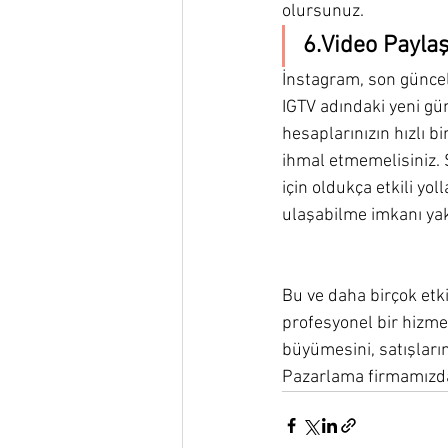
olursunuz.
6.Video Payla
İnstagram, son güncel
IGTV adındaki yeni gü
hesaplarınızın hızlı bi
ihmal etmemelisiniz. 
için oldukça etkili yoll
ulaşabilme imkanı yaka
Bu ve daha birçok etk
profesyonel bir hizmet
büyümesini, satışların
Pazarlama firmamızdan 