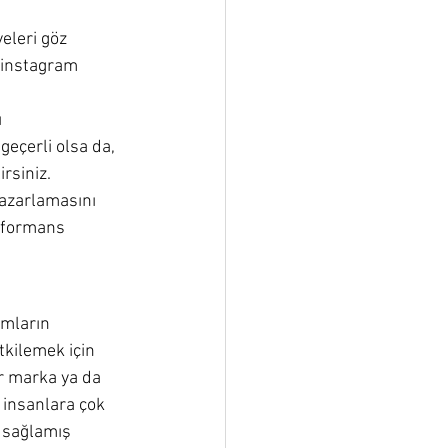
eleri göz 
 instagram 
 
geçerli olsa da, 
rsiniz. 
pazarlamasını 
erformans 
ımların 
tkilemek için 
er marka ya da 
 insanlara çok 
 sağlamış 