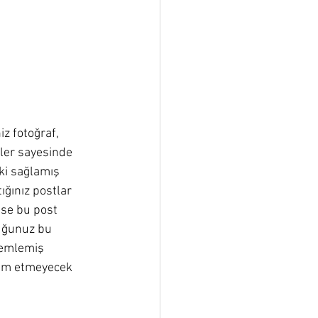
z fotoğraf, 
ler sayesinde 
ki sağlamış 
ığınız postlar 
se bu post 
duğunuz bu 
lemlemiş 
rum etmeyecek 