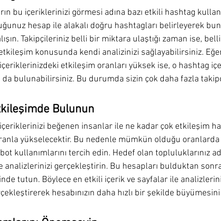
arın bu içeriklerinizi görmesi adına bazı etkili hashtag kullan
ğunuz hesap ile alakalı doğru hashtagları belirleyerek bunla
şın. Takipçileriniz belli bir miktara ulaştığı zaman ise, bell
etkileşim konusunda kendi analizinizi sağlayabilirsiniz. Eğe
eriklerinizdeki etkileşim oranları yüksek ise, o hashtag içe
 da bulunabilirsiniz. Bu durumda sizin çok daha fazla takip
Etkileşimde Bulunun
çeriklerinizi beğenen insanlar ile ne kadar çok etkileşim hal
ranla yükselecektir. Bu nedenle mümkün olduğu oranlarda f
bot kullanımlarını tercih edin. Hedef olan topluluklarınız a
ve analizlerinizi gerçekleştirin. Bu hesapları bulduktan son
inde tutun. Böylece en etkili içerik ve sayfalar ile analizlerin
erçekleştirerek hesabınızın daha hızlı bir şekilde büyümesini