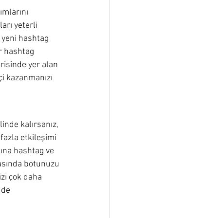
ımlarını 
rı yeterli 
i yeni hashtag 
r hashtag 
risinde yer alan 
çi kazanmanızı 
inde kalırsanız, 
azla etkileşimi 
dına hashtag ve 
rasında botunuzu 
izi çok daha 
 de 