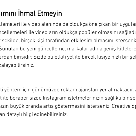
şımını İhmal Etmeyin
lemeleri ile video alanında da oldukça öne çıkan bir uygulam
ncellemeleri ile videoların oldukça popüler olmasını sağladı
r şekilde, birçok kişi tarafından etkileşim almasını isterseniz,
Sunulan bu yeni güncelleme, markalar adına geniş kitlelere
ardan birisidir. Sizde bu etkili yol ile birçok kişiye hızlı bir şe
layabilirsiniz.
ili yöntem için günümüzde reklam ajansları yer almaktadır.
 ile beraber sizde İnstagram işletmelerinizin sağlıklı bir şe
ızın büyük oranda artış göstermesini isterseniz  Creative qp 
detaylı bilgi edinebilirsiniz.