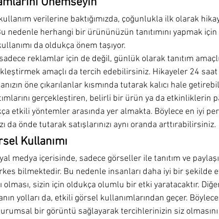
amlarını Önemseyin
ullanım verilerine baktığımızda, çoğunlukla ilk olarak hikay
 Bu nedenle herhangi bir ürününüzün tanıtımını yapmak için
kullanımı da oldukça önem taşıyor.
sadece reklamlar için de değil, günlük olarak tanıtım amaçlı
kleştirmek amaçlı da tercih edebilirsiniz. Hikayeler 24 saat 
nızın öne çıkarılanlar kısmında tutarak kalıcı hale getirebili
ımlarını gerçekleştiren, belirli bir ürün ya da etkinliklerin 
kça etkili yöntemler arasında yer almakta. Böylece en iyi p
ı da önde tutarak satışlarınızı aynı oranda arttırabilirsiniz.
örsel Kullanımı
yal medya içerisinde, sadece görseller ile tanıtım ve paylaş
erkes bilmektedir. Bu nedenle insanları daha iyi bir şekilde e
ı olması, sizin için oldukça olumlu bir etki yaratacaktır. Diğ
nın yolları da, etkili görsel kullanımlarından geçer. Böylece
urumsal bir görüntü sağlayarak tercihlerinizin siz olmasını