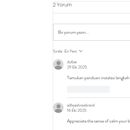
2 Yorum
Bir yorum yazın...
Başarılı Bir İçerik Pazarlama
Sırala:
En Yeni
Kampanyası İçin Bilmeniz
du6ze
Gerekenler
29 Eki 2025
Temukan panduan instalasi langkah 
Beğen
Yanıtla
adhyashreebrand
16 Eki 2025
Appreciate the sense of calm your b