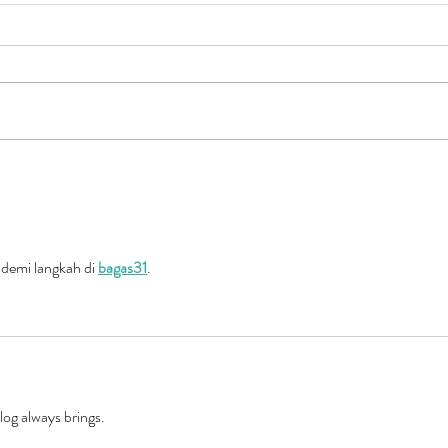
PR İçin Sosyal Medya Nasıl
İşle
Kullanılır?
Medy
demi langkah di 
bagas31
.
log always brings.