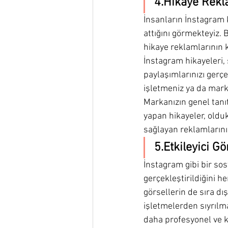
4.Hikaye Rekl
İnsanların İnstagram k
attığını görmekteyiz.
hikaye reklamlarının 
İnstagram hikayeleri, 
paylaşımlarınızı gerçe
işletmeniz ya da marka
Markanızın genel tanıt
yapan hikayeler, oldu
sağlayan reklamlarınız
5.Etkileyici G
İnstagram gibi bir sos
gerçekleştirildiğini h
görsellerin de sıra dış
işletmelerden sıyrılma
daha profesyonel ve k