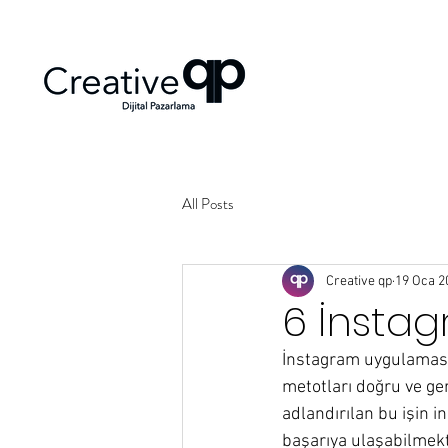
All Posts
Creative qp
19 Oca 2
6 İnstag
İnstagram uygulamasınd
metotları doğru ve ger
adlandırılan bu işin i
başarıya ulaşabilmekt